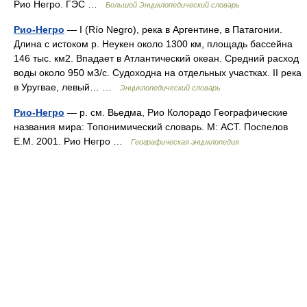
Рио Негро. ГЭС …
Большой Энциклопедический словарь
Рио-Негро
— I (Río Negro), река в Аргентине, в Патагонии.
Длина с истоком р. Неукен около 1300 км, площадь бассейна
146 тыс. км2. Впадает в Атлантический океан. Средний расход
воды около 950 м3/с. Судоходна на отдельных участках. II река
в Уругвае, левый… …
Энциклопедический словарь
Рио-Негро
— р. см. Вьедма, Рио Колорадо Географические
названия мира: Топонимический словарь. М: АСТ. Поспелов
Е.М. 2001. Рио Негро …
Географическая энциклопедия