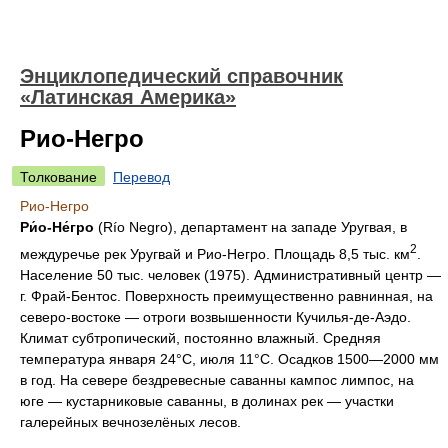
Энциклопедический справочник
«Латинская Америка»
Рио-Негро
Толкование
Перевод
Рио-Негро
Ри́о-Не́гро
(Río Negro), департамент на западе Уругвая, в
2
междуречье рек Уругвай и Рио-Негро. Площадь 8,5 тыс. км
.
Население 50 тыс. человек (1975). Административный центр —
г. Фрай-Бентос. Поверхность преимущественно равнинная, на
северо-востоке — отроги возвышенности Кучилья-де-Аэдо.
Климат субтропический, постоянно влажный. Средняя
температура января 24°С, июля 11°C. Осадков 1500—2000 мм
в год. На севере бездревесные саванны кампос лимпос, на
юге — кустарниковые саванны, в долинах рек — участки
галерейных вечнозелёных лесов.