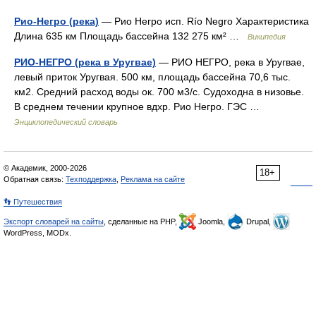
Рио-Негро (река)
— Рио Негро исп. Río Negro Характеристика
Длина 635 км Площадь бассейна 132 275 км² …
Википедия
РИО-НЕГРО (река в Уругвае)
— РИО НЕГРО, река в Уругвае,
левый приток Уругвая. 500 км, площадь бассейна 70,6 тыс.
км2. Средний расход воды ок. 700 м3/с. Судоходна в низовье.
В среднем течении крупное вдхр. Рио Негро. ГЭС …
Энциклопедический словарь
© Академик, 2000-2026
18+
Обратная связь:
Техподдержка
,
Реклама на сайте
👣 Путешествия
Экспорт словарей на сайты
, сделанные на PHP,
Joomla,
Drupal,
WordPress, MODx.