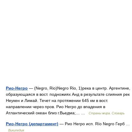
Рио-Негро
— (Negro, Rio)Negro Rio, 1)река в центр. Аргентине,
образующаяся в вост. подножиях Анд в результате слияния рек
Неукен и Лимай. Течет на протяжении 645 км в вост.
направлении через пров. Рио Негро до впадения в
Атлантический океан близ г.Вьедма;… …
Страны мира. Словарь
Рио-Негро (департамент)
— Рио Негро исп. Río Negro Герб …
Википедия