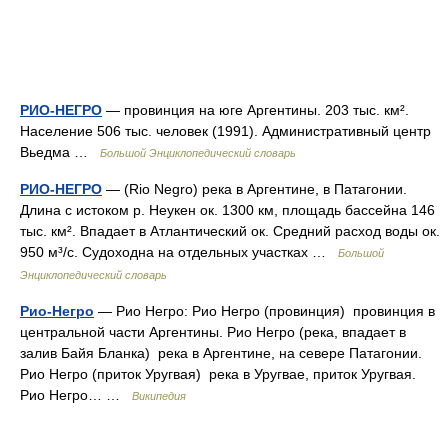
РИО-НЕГРО
— провинция на юге Аргентины. 203 тыс. км².
Население 506 тыс. человек (1991). Административный центр
Вьедма …
Большой Энциклопедический словарь
РИО-НЕГРО
— (Rio Negro) река в Аргентине, в Патагонии.
Длина с истоком р. Неукен ок. 1300 км, площадь бассейна 146
тыс. км². Впадает в Атлантический ок. Средний расход воды ок.
950 м³/с. Судоходна на отдельных участках …
Большой
Энциклопедический словарь
Рио-Негро
— Рио Негро: Рио Негро (провинция) провинция в
центральной части Аргентины. Рио Негро (река, впадает в
залив Байя Бланка) река в Аргентине, на севере Патагонии.
Рио Негро (приток Уругвая) река в Уругвае, приток Уругвая.
Рио Негро… …
Википедия