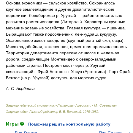
Основа экономики — сельское хозяйство. Сохранилось
крупное землевладение и другие докапиталистические
пережитки. Левобережье р. Уругвай — район относительно
развитого растениеводства (Литораль). Характерны крупные
механизированные хозяйства. Главная культура — пшеница.
Выращивают также подсолнечник, лён-кудряш, кукурузу.
Экстенсивное животноводство (крупный рогатый скот, овцы).
Мясохладобойная, кожевенная, цементная промышленность.
Территория департамента пересекают шоссе и железная
дорога, соединяющие Монтевидео с северо-западными
районами страны. Построен мост через р. Уругвай,
связывающий г. Фрай-Бентос с г. Унсуэ (Аргентина). Порт Фрай-
Бентос (на р. Уругвай) доступен для морских судов.
А. С. Бсрёзова.
Энциклопедический справочник «Латинская Америка». - М.: Советская
Энциклопедия
.
Главный редактор В. В. Вольский
.
1979-1982
.
Игры ⚽
Поможем решить контрольную работу
Рио-Куарто
Рио Саладо